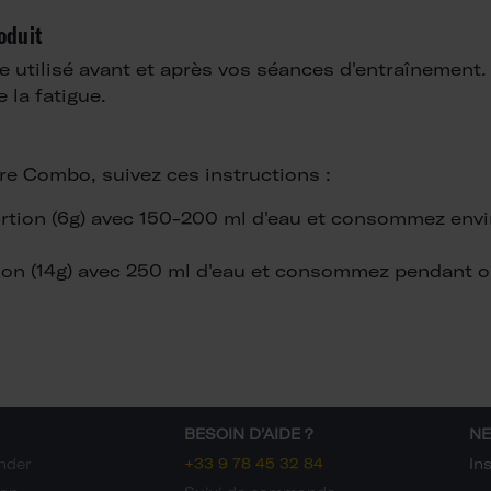
roduit
 utilisé avant et après vos séances d'entraînement.
 la fatigue.
tore Combo, suivez ces instructions :
ortion (6g) avec 150-200 ml d'eau et consommez env
ion (14g) avec 250 ml d'eau et consommez pendant 
BESOIN D'AIDE ?
NE
nder
+33 9 78 45 32 84
In