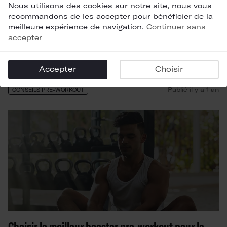
Nous utilisons des cookies sur notre site, nous vous
recommandons de les accepter pour bénéficier de la
meilleure expérience de navigation.
Continuer sans
accepter
Pourquoi prendre le Pre-workout C4 ?
Accepter
Choisir
Publié il y a 1 an
CONSEILS PRÉ-WORKOUT
Choisir le meilleur booster pre-workout pour la musculation