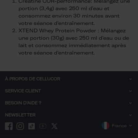
Creatine COR-performance: Mélangez une
portion (3,4g) avec 250 ml d'eau et
consommez environ 30 minutes avant
votre séance d'entraînement.
XTEND Whey Protein Powder : Mélangez
une portion (30g) avec 250 ml d'eau ou de
lait et consommez immédiatement après
votre séance d'entraînement.
À PROPOS DE CELLUCOR
Qui sommes-nous ?
SERVICE CLIENT
Développement durable
Comment commander
BESOIN D'AIDE ?
Livraison
Droit de rétractation
Paiement
+33 9 78 45 32 84
NEWSLETTER
Charte de confidentialité
Suivi de commande
Mentions légales
Inscrivez-vous à la newsletter et recevez 15% de réduction
France
Cookies
Je m'inscris