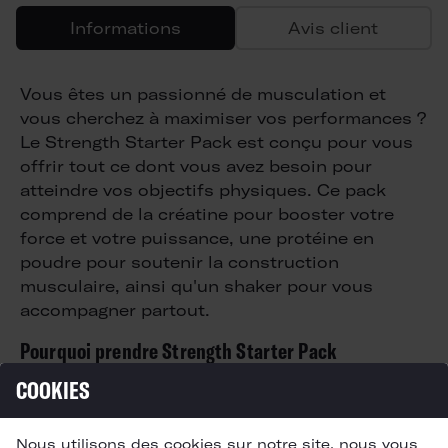
Informations
Avis client
Vous êtes un passionné de musculation et
vous cherchez à maximiser vos performances ?
Le Strength Starter Pack est conçu pour vous
offrir tout ce dont vous avez besoin pour
atteindre vos objectifs physiques. Ce pack
comprend de la créatine pour booster votre
force et votre puissance, une protéine en
poudre pour soutenir la construction
musculaire, ainsi qu'un shaker pour vous
accompagner partout.
Pourquoi prendre Strength Starter Pack
Le Strength Starter Pack est composé de deux
COOKIES
produits essentiels pour les sportifs : Creatine
COR-performance et XTEND Whey Protein.
Nous utilisons des cookies sur notre site, nous vous