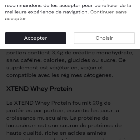
recommandons de les accepter pour bénéficier de la
Creatine COR-performance
meilleure expérience de navigation.
Continuer sans
accepter
La Creatine Cellucor est formulée pour
améliorer votre performance physique. Il est
micronisé pour une meilleure solubilité et une
Accepter
Choisir
absorption plus rapide dans le corps. Chaque
portion contient 3,4g de créatine monohydrate,
sans caféine, calories, glucides ou sucre. Ce
supplément est végétarien, vegan et
compatible avec les régimes cétogènes.
XTEND Whey Protein
Le XTEND Whey Protein fournit 20g de
protéines par portion, essentielles pour la
croissance musculaire. La protéine de
lactosérum est une source de protéines de
haute qualité, riche en acides aminés