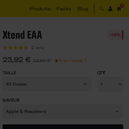
0
Produits
Packs
Blog
Xtend EAA
-19%
2 avis
23,92 €
29,90 €
Il en reste 7
TAILLE
QTÉ
40 Doses
SAVEUR
Apple & Raspberry