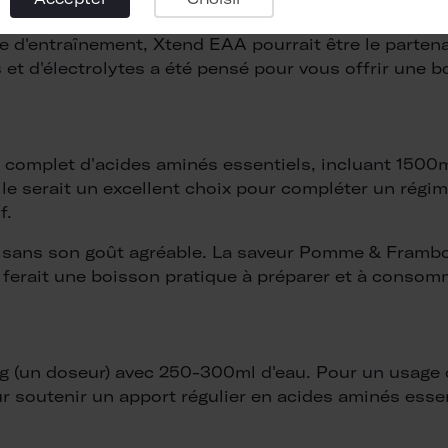
e d'entraînement, Xtend EAA pourrait être le partenai
 et d'électrolytes a été pensé pour vous offrir une b
complet d'acides aminés essentiels, incluant 1500m
e serait un excellent choix pour compléter un régime 
f.
sans son goût agréable. La saveur Pomme & Framboise
n ferait une boisson pratique à préparer et à consom
g (un doseur) avec 250-300ml d'eau. Pour un usage 
soutenir un apport régulier en acides aminés essenti